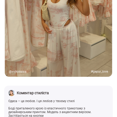
@vvikyssiaa
#gepur_love
Коментар стиліста
Одеса – це любов. І ця любов у твоєму стилі
Боді приталеного крою із еластичного трикотажу з
дизайнерським принтом. Модель з акцентним вирізом.
Застібається на кнопки