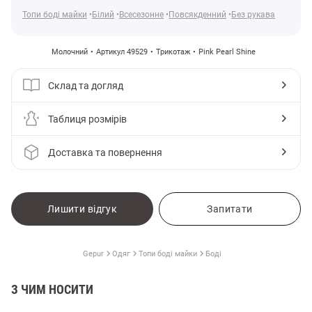
Топи боді майки
Білий
Всесезонне
Повсякденний
Без рукава
Молочний
Артикул 49529
Трикотаж
Pink Pearl Shine
Склад та догляд
Таблиця розмірів
Доставка та повернення
Лишити відгук
Запитати
и
Gepur
Одяг
Топи боді майки
Боді
З ЧИМ НОСИТИ