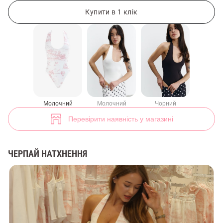
Трикотажний боді з рожевим морським принтом (арт. 49529) ♡ інте
Купити в 1 клік
Молочний
Молочний
Чорний
Перевірити наявність у магазині
ЧЕРПАЙ НАТХНЕННЯ