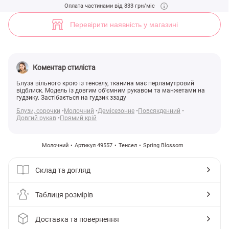
Молочна блуза з тенселу (арт. 49557) ♡ інтернет-магазин Gepur
Оплата частинами від 833 грн/міс
1
Перевірити наявність у магазині
Коментар стиліста
Блуза вільного крою із тенселу, тканина має перламутровий
відблиск. Модель із довгим об'ємним рукавом та манжетами на
гудзику. Застібається на гудзик ззаду
Блузи, сорочки
Молочний
Демісезонне
Повсякденний
Довгий рукав
Прямий крій
Молочний
Артикул 49557
Тенсел
Spring Blossom
Склад та догляд
Таблиця розмірів
Доставка та повернення