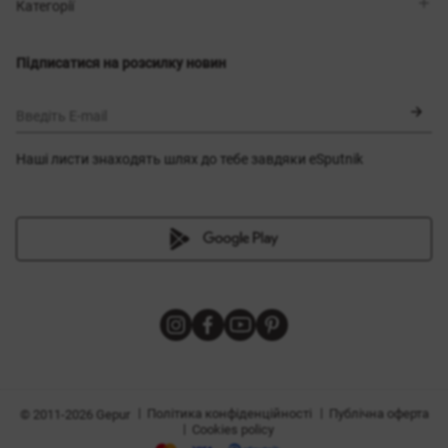
Магазини
Доставка
Категорії
Блог
Оплата
Вибір розміру
Новинки
Обмін та повернення
Сукні
Підписатися на розсилку новин
Сертифікати
Верхній одяг
Корсети
BLACK FRIDAY
Введіть E-mail
Наші листи знаходять шлях до тебе завдяки eSputnik
и
|
|
Політика конфіденційності
Публічна оферта
© 2011-2026 Gepur
|
Cookies policy