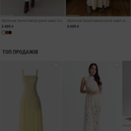
Молочна трикотажна сукня максі з коміром-стійкою
Молочна трикотажна сукня максі зі спідницею-кльош
3 499 ₴
4 699 ₴
ТОП ПРОДАЖІВ