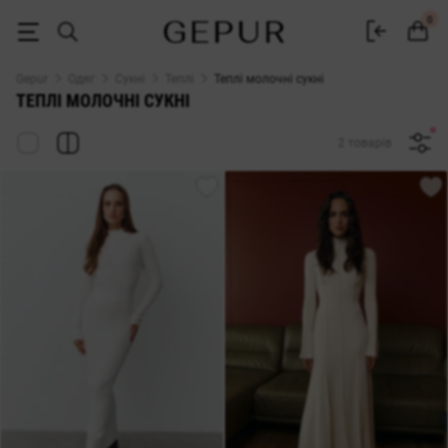
Теплі молочні сукні купити в Gepur
0
Gepur
Одяг
Сукні
Теплі
Теплі молочні сукні
ТЕПЛІ МОЛОЧНІ СУКНІ
2 товарів