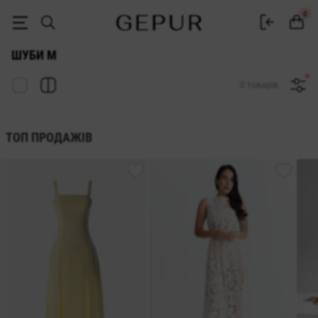
ЖІНОЧІ ШУБИ m купити недорого в Києві та Україні ♡ інтернет-маг
0
ШУБИ M
0 товарів
ТОП ПРОДАЖІВ