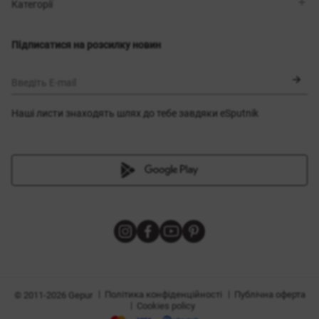
Магазини
Доставка
Категорії
Блог
Оплата
Вибір розміру
Новинки
Обмін та повернення
Сукні
Підписатися на розсилку новин
Сертифікати
Верхній одяг
Корсети
BLACK FRIDAY
Введіть E-mail
Наші листи знаходять шлях до тебе завдяки eSputnik
и
|
|
Політика конфіденційності
Публічна оферта
© 2011-2026 Gepur
|
Cookies policy