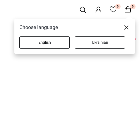
0
0
Choose language
English
Ukrainian
1 товарів