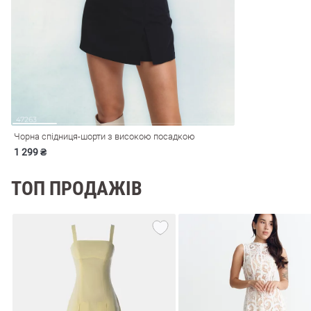
і
Сарафани
На
и
Чорна спідниця-шорти з високою посадкою
1 299 ₴
ТОП ПРОДАЖІВ
ні