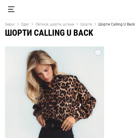
Gepur
Одяг
Легінси, шорти, штани
Шорти
Шорти Calling U Back
ШОРТИ CALLING U BACK