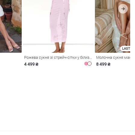
LAST SI
Рожева сукня зі стрейч-сітки у білизняному стилі
4 499 ₴
8 499 ₴