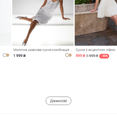
Молочна шовкова сукня-комбінація Душа
Сукня з акцентним ліфом
1 999 ₴
899 ₴
1 999 ₴
- 55%
Джинсові