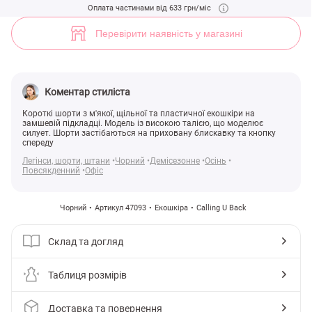
Чорні короткі шорти з екошкіри (арт. 47093) ♡ інтернет-магазин Ge
Оплата частинами від 633 грн/міс
1
Перевірити наявність у магазині
Коментар стиліста
Короткі шорти з м'якої, щільної та пластичної екошкіри на
замшевій підкладці. Модель із високою талією, що моделює
силует. Шорти застібаються на приховану блискавку та кнопку
спереду
Легінси, шорти, штани
Чорний
Демісезонне
Осінь
Повсякденний
Офіс
Чорний
Артикул 47093
Екошкіра
Calling U Back
Склад та догляд
Таблиця розмірів
Доставка та повернення