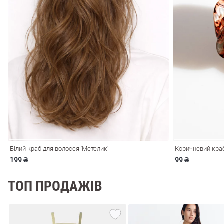
лизна
три
Білий краб для волосся 'Метелик'
Коричневий краб
199 ₴
99 ₴
уляри
Косметика
Хустки
Панами
ки
ТОП ПРОДАЖІВ