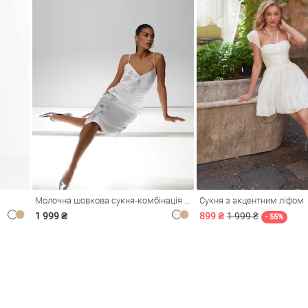
Молочна шовкова сукня-комбінація Душа
Сукня з акцентним ліфом
1 999 ₴
899 ₴
1 999 ₴
- 55%