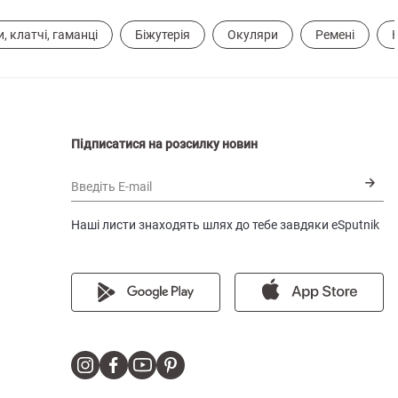
, клатчі, гаманці
Біжутерія
Окуляри
Ремені
Підписатися на розсилку новин
Введіть E-mail
Наші листи знаходять шлях до тебе завдяки eSputnik