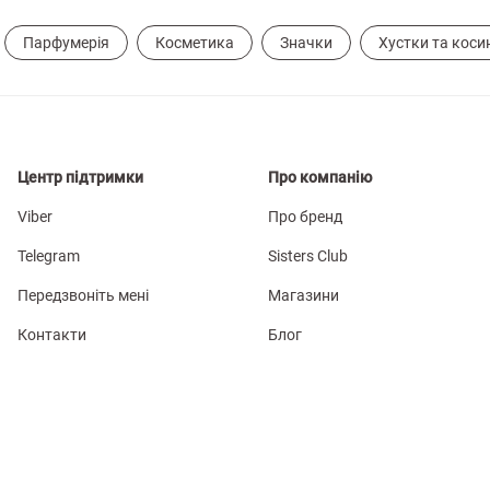
Парфумерія
Косметика
Значки
Хустки та коси
Центр підтримки
Про компанію
Viber
Про бренд
Telegram
Sisters Club
Передзвоніть мені
Магазини
Контакти
Блог