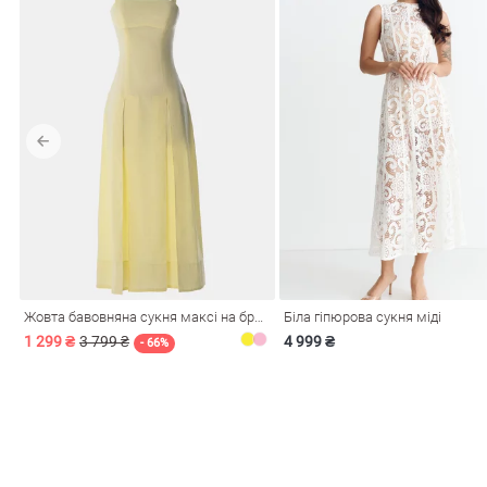
Жовта бавовняна сукня максі на бретелях
Біла гіпюрова сукня міді
1 299 ₴
3 799 ₴
4 999 ₴
- 66%