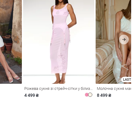
LAST SI
Рожева сукня зі стрейч-сітки у білизняному стилі
4 499 ₴
8 499 ₴