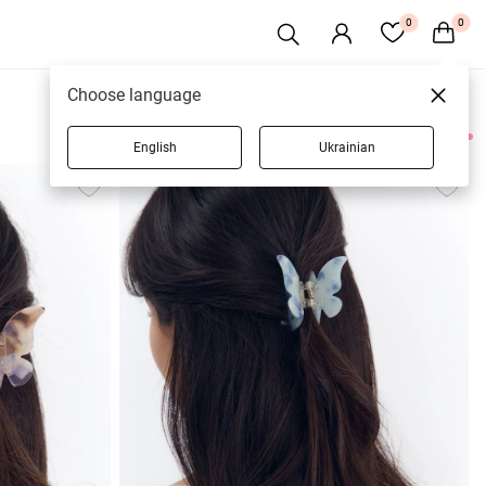
0
0
Choose language
English
Ukrainian
7 товарів