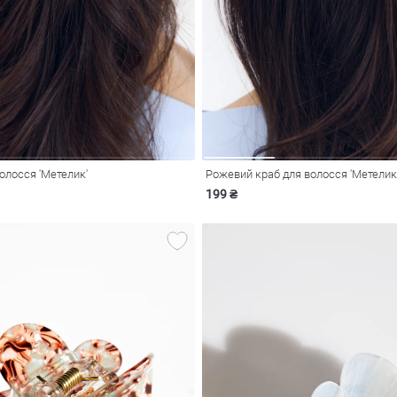
волосся 'Метелик'
Рожевий краб для волосся 'Метелик
199 ₴