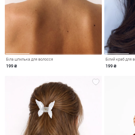
і
Сарафани
На
и
Біла шпилька для волосся
Білий краб для 
199 ₴
199 ₴
ні