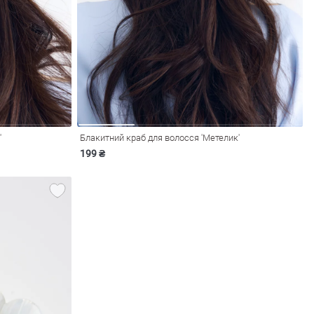
'
Блакитний краб для волосся 'Метелик'
199 ₴