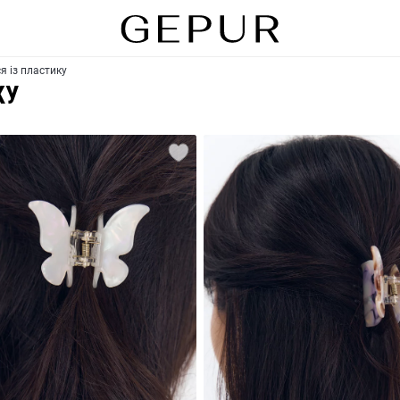
я із пластику
КУ