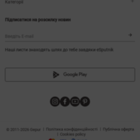
Магазини
Доставка
Категорії
Блог
Оплата
Вибір розміру
Новинки
Обмін та повернення
Сукні
Підписатися на розсилку новин
Сертифікати
Верхній одяг
Корсети
BLACK FRIDAY
Введіть E-mail
Наші листи знаходять шлях до тебе завдяки eSputnik
и
|
|
Політика конфіденційності
Публічна оферта
© 2011-2026 Gepur
|
Cookies policy