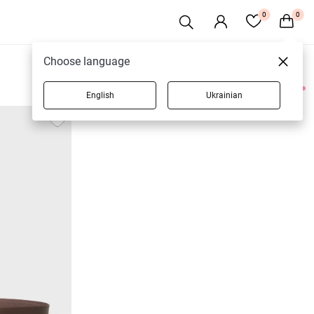
0
0
Choose language
English
Ukrainian
3 товарів