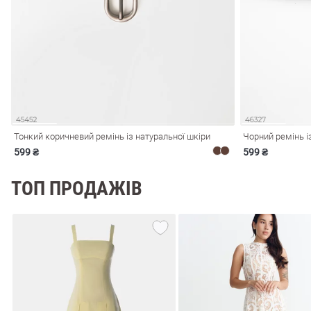
і
Сарафани
На
и
Тонкий коричневий ремінь із натуральної шкіри
Чорний ремінь і
599 ₴
599 ₴
ТОП ПРОДАЖІВ
ні