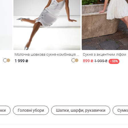
Молочна шовкова сукня-комбінація Душа
Сукня з акцентним ліфом
1 999 ₴
899 ₴
1 999 ₴
- 55%
нки
Головні убори
Шапки, шарфи, рукавички
Сумки