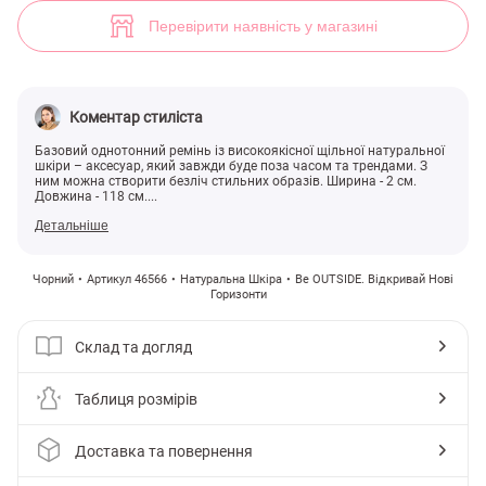
Ремінь із натуральної шкіри з прямокутною пряжкою (арт. 46566) ♡
4
Перевірити наявність у магазині
Коментар стиліста
Базовий однотонний ремінь із високоякісної щільної натуральної
шкіри – аксесуар, який завжди буде поза часом та трендами. З
ним можна створити безліч стильних образів. Ширина - 2 см.
Довжина - 118 см....
Детальніше
Чорний
Артикул 46566
Натуральна Шкіра
Be OUTSIDE. Відкривай Нові
Горизонти
Склад та догляд
Таблиця розмірів
Доставка та повернення