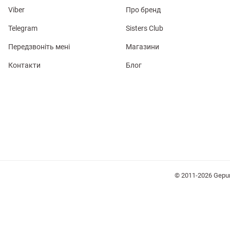
Viber
Про бренд
Telegram
Sisters Club
Передзвоніть мені
Магазини
Контакти
Блог
лизна
три
уляри
Косметика
Хустки
Панами
© 2011-2026 Gepu
ки