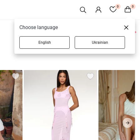
0
0
Choose language
0 товарів
English
Ukrainian