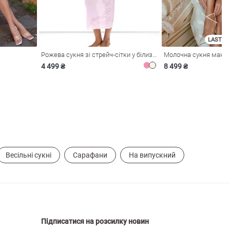
LAST SI
Рожева сукня зі стрейч-сітки у білизняному стилі
4 499 ₴
8 499 ₴
Весільні сукні
Сарафани
На випускний
Підписатися на розсилку новин