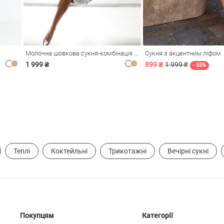
Молочна шовкова сукня-комбінація Душа
Сукня з акцентним ліфом
1 999 ₴
899 ₴
1 999 ₴
- 55%
Теплі
Коктейльні
Трикотажні
Вечірні сукні
Покупцям
Категорії