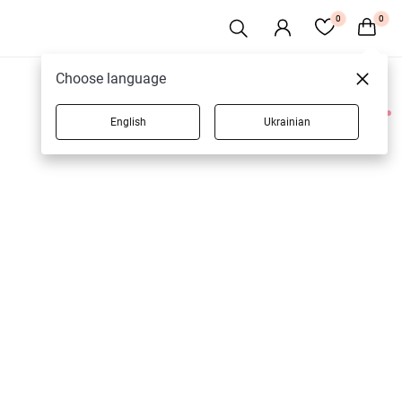
0
0
Choose language
English
Ukrainian
1 товарів