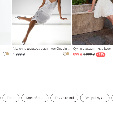
Молочна шовкова сукня-комбінація Душа
Сукня з акцентним ліфом
1 999 ₴
899 ₴
1 999 ₴
- 55%
Теплі
Коктейльні
Трикотажні
Вечірні сукні