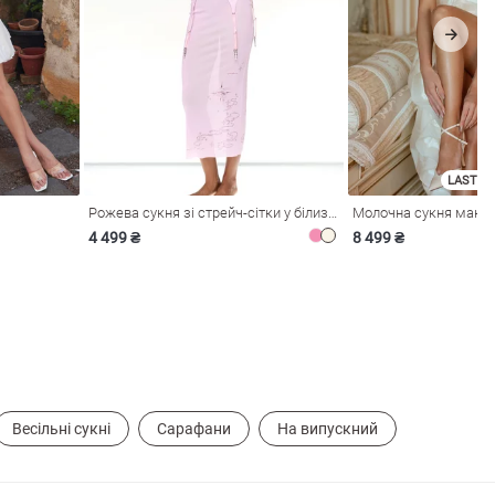
LAST SI
Рожева сукня зі стрейч-сітки у білизняному стилі
4 499 ₴
8 499 ₴
Весільні сукні
Сарафани
На випускний