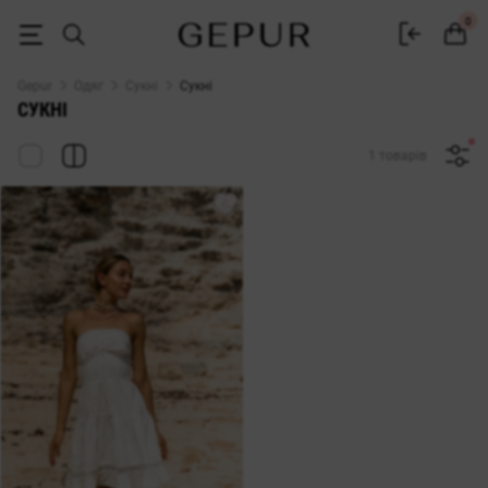
Жіночі сукні Gepur — купити сукню в Україні | 500+ моделей
0
Gepur
Одяг
Сукні
Сукні
СУКНІ
1 товарів