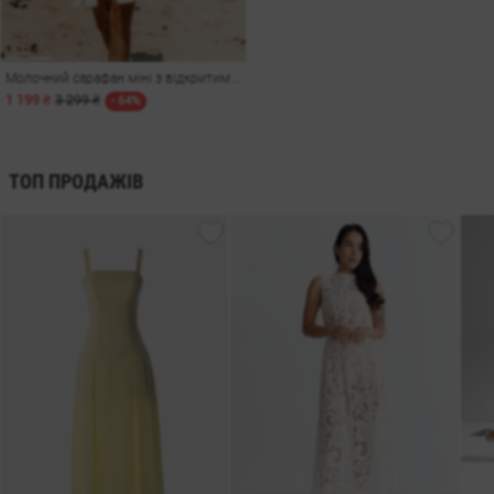
Молочний сарафан міні з відкритими плечима
1 199 ₴
3 299 ₴
- 64%
ТОП ПРОДАЖІВ