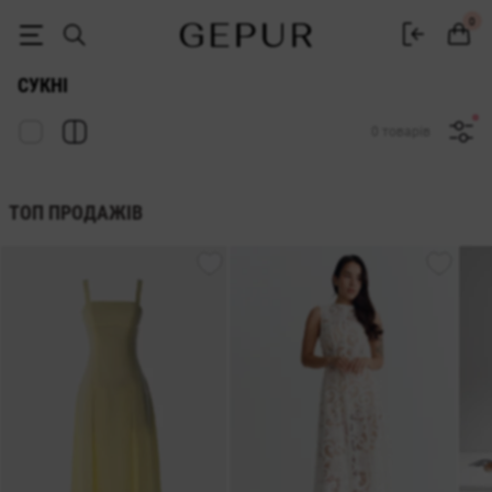
Жіночі сукні Gepur — купити сукню в Україні | 500+ моделей
0
СУКНІ
0 товарів
ТОП ПРОДАЖІВ