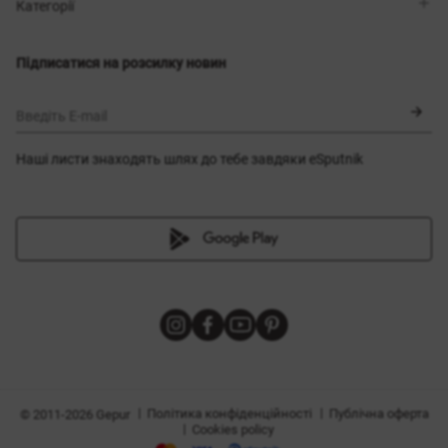
Магазини
Доставка
Категорії
Блог
Оплата
Вибір розміру
Новинки
Обмін та повернення
Сукні
Підписатися на розсилку новин
Сертифікати
Верхній одяг
Корсети
BLACK FRIDAY
Введіть E-mail
Наші листи знаходять шлях до тебе завдяки eSputnik
и
|
|
Політика конфіденційності
Публічна оферта
© 2011-2026 Gepur
|
Cookies policy