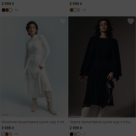
3 999 ₴
3 999 ₴
+4
+4
Молочна трикотажна сукня міді з плісуванням
Чорна трикотажна сукня міді з плісованим низом
3 999 ₴
2 999 ₴
+4
+7