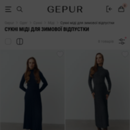
Сукні міді для зимової відпустки купити в інтернет-магазині GEPUR
0
Gepur
Одяг
Сукні
Міді
Сукні міді для зимової відпустки
СУКНІ МІДІ ДЛЯ ЗИМОВОЇ ВІДПУСТКИ
8 товарів