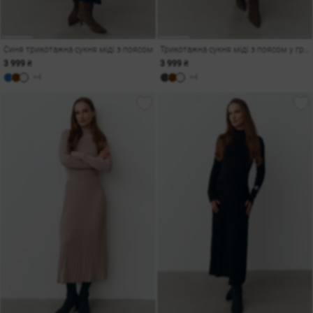
Синя трикотажна сукня міді з поясом
Трикотажна сукня міді з поясом у графітовому відтінку
3 999 ₴
3 999 ₴
+4
+4