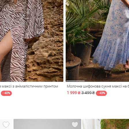
 максі з анімалістичним принтом
Молочна шифонова сукня максі на 
1 999 ₴
3 499 ₴
- 40%
- 43%