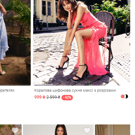
бретелях
Коралова шифонова сукня максі з розрізами
999 ₴
2 599 ₴
- 62%