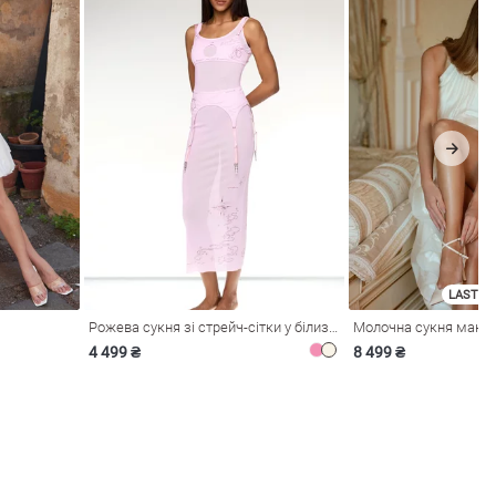
LAST SI
Рожева сукня зі стрейч-сітки у білизняному стилі
4 499 ₴
8 499 ₴