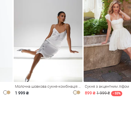
Молочна шовкова сукня-комбінація Душа
Сукня з акцентним ліфом
1 999 ₴
899 ₴
1 999 ₴
- 55%