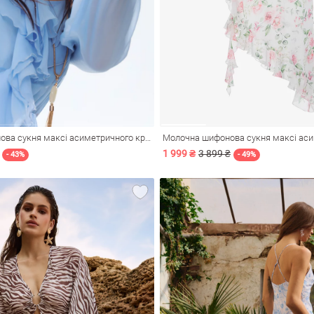
Блакитна шифонова сукня максі асиметричного крою
1 999 ₴
3 899 ₴
- 43%
- 49%