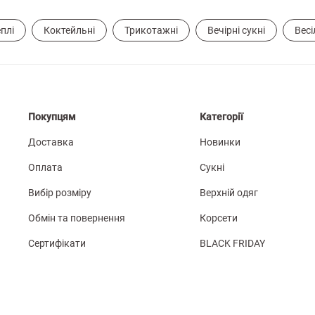
еплі
Коктейльні
Трикотажні
Вечірні сукні
Весі
Покупцям
Категорії
Доставка
Новинки
Оплата
Сукні
Вибір розміру
Верхній одяг
Обмін та повернення
Корсети
Сертифікати
BLACK FRIDAY