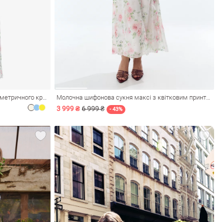
Молочна шифонова сукня максі асиметричного крою
Молочна шифонова сукня максі з квітковим принтом
3 999 ₴
6 999 ₴
- 43%