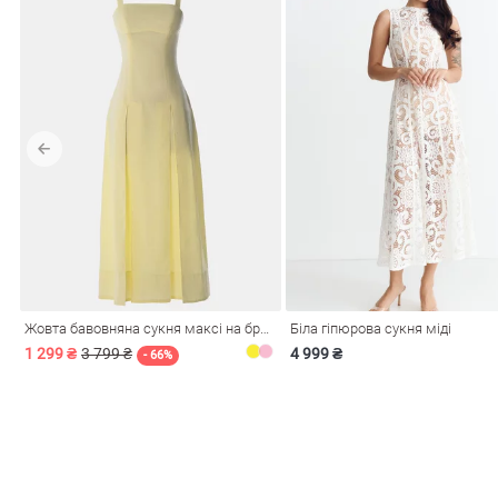
Жовта бавовняна сукня максі на бретелях
Біла гіпюрова сукня міді
1 299 ₴
3 799 ₴
4 999 ₴
- 66%