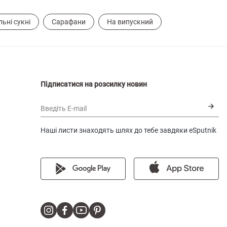
льні сукні
Сарафани
На випускний
Підписатися на розсилку новин
Введіть E-mail
Наші листи знаходять шлях до тебе завдяки eSputnik