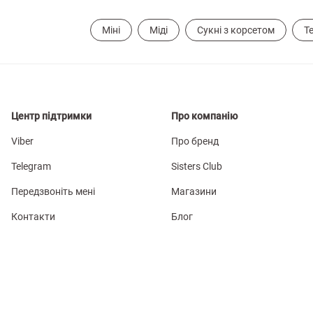
Міні
Міді
Сукні з корсетом
Т
Центр підтримки
Про компанію
Viber
Про бренд
Telegram
Sisters Club
Передзвоніть мені
Магазини
Контакти
Блог