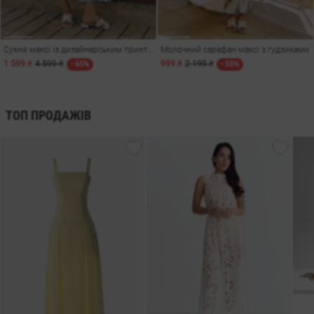
Сукня максі із дизайнерським принтом тукани
Молочний сарафан максі з гудзиками
1 599 ₴
4 599 ₴
999 ₴
2 199 ₴
- 65%
- 55%
ТОП ПРОДАЖІВ