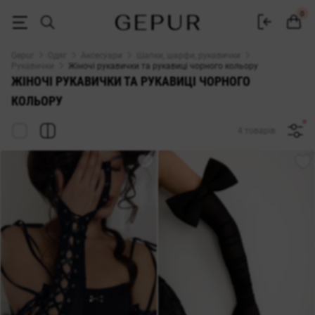
ЖІНОЧІ РУКАВИЧКИ ТА РУКАВИЦІ чорного кольору купити недорого 
0
Gepur
Одяг
Аксесуари
Шапки, шарфи, рукавички
Рукавички
Жіночі рукавички та рукавиці чорного кольору
ЖІНОЧІ РУКАВИЧКИ ТА РУКАВИЦІ ЧОРНОГО
КОЛЬОРУ
4 товарів