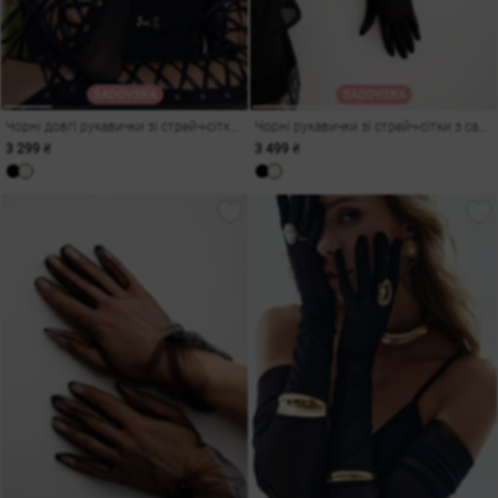
SADOVSKA
SADOVSKA
Чорні довгі рукавички зі стрейч-сітки на шнурівці
Чорні рукавички зі стрейч-сітки з сатиновим бантом
3 299 ₴
3 499 ₴