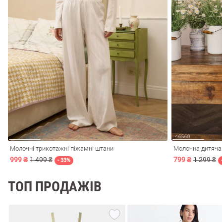
лизна
три
Молочні трикотажні піжамні штани
Молочна дитяча 
999 ₴
1 499 ₴
799 ₴
1 299 ₴
уляри
Косметика
Хустки
Панами
- 33%
ки
ТОП ПРОДАЖІВ