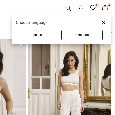
0
0
Choose language
English
Ukrainian
6 товарів