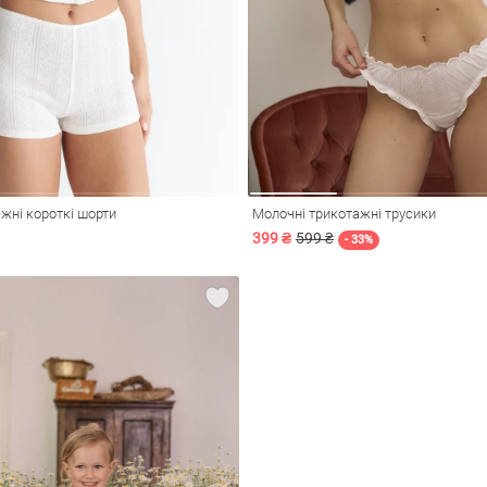
жні короткі шорти
Молочні трикотажні трусики
399 ₴
599 ₴
- 33%