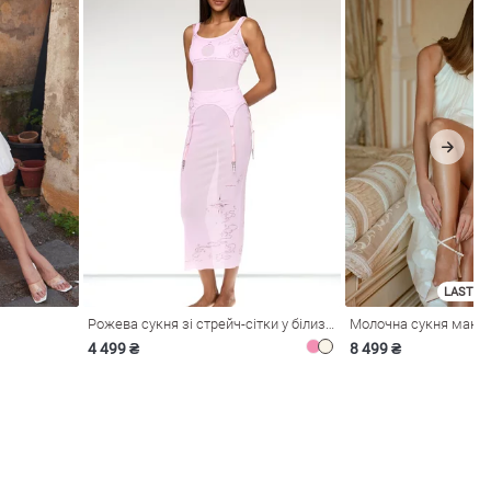
LAST SI
Рожева сукня зі стрейч-сітки у білизняному стилі
4 499 ₴
8 499 ₴