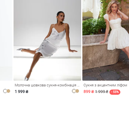
Молочна шовкова сукня-комбінація Душа
Сукня з акцентним ліфом
1 999 ₴
899 ₴
1 999 ₴
- 55%