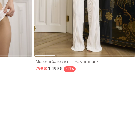
Молочні бавовняні піжамні штани
799 ₴
1 499 ₴
- 47%