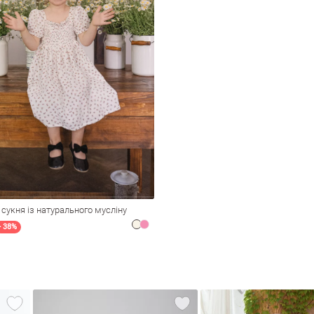
сукня із натурального мусліну
- 38%