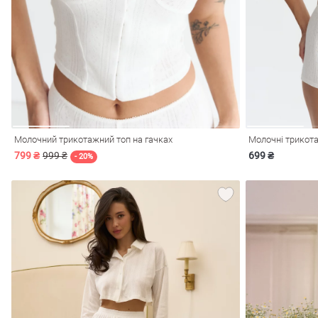
і
Сарафани
На
и
Молочний трикотажний топ на гачках
Молочні трикота
799 ₴
999 ₴
699 ₴
- 20%
ні