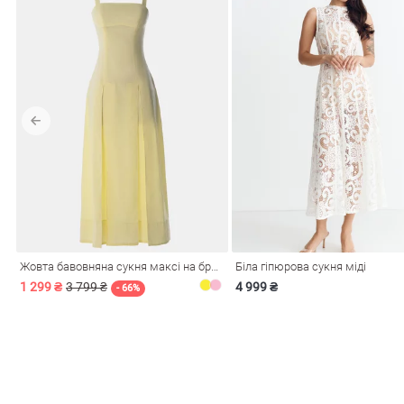
Жовта бавовняна сукня максі на бретелях
Біла гіпюрова сукня міді
1 299 ₴
3 799 ₴
4 999 ₴
- 66%