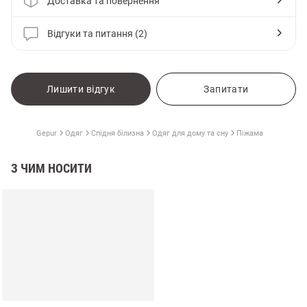
Доставка та повернення
Відгуки та питання (2)
Лишити відгук
Запитати
Gepur
Одяг
Спідня білизна
Одяг для дому та сну
Піжама
З ЧИМ НОСИТИ
и