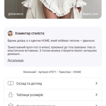
@bilanenco
#gepur_love
Коментар стиліста
Вдома добре, а з одягом HOME, який обіймає теплом – ідеально
Трикотажний кроп-топ із м'якої, приємної до тіла бавовни. Низ із
еластичною вставкою. З топом можна створити безліч затишних
домашні...
Детальніше
Молочний
Артикул 47571
Трикотаж
HOME
Склад та догляд
Таблиця розмірів