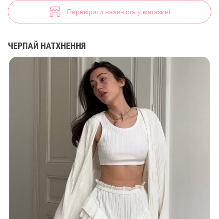
Молочний трикотажний кроп-топ на бретелях (арт. 47571) ♡ інтерн
2
Перевірити наявність у магазині
ЧЕРПАЙ НАТХНЕННЯ