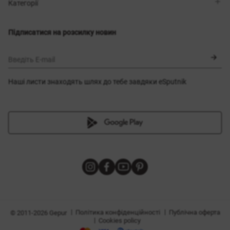
Магазини
Доставка
Категорії
Блог
Оплата
Вибір розміру
Новинки
Обмін та повернення
Сукні
Підписатися на розсилку новин
Сертифікати
Верхній одяг
Корсети
BLACK FRIDAY
Введіть E-mail
Наші листи знаходять шлях до тебе завдяки eSputnik
и
|
|
Політика конфіденційності
Публічна оферта
© 2011-2026 Gepur
|
Cookies policy