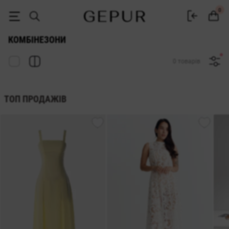
Жіночі комбінезони купити в інтернет-магазині Gepur
0
КОМБІНЕЗОНИ
0 товарів
ТОП ПРОДАЖІВ