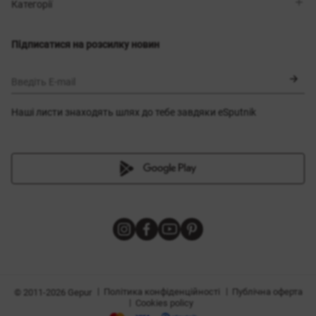
Магазини
Доставка
Категорії
Блог
Оплата
Вибір розміру
Новинки
Обмін та повернення
Сукні
Підписатися на розсилку новин
Сертифікати
Верхній одяг
Корсети
BLACK FRIDAY
Введіть E-mail
Наші листи знаходять шлях до тебе завдяки eSputnik
и
|
|
Політика конфіденційності
Публічна оферта
© 2011-2026 Gepur
|
Cookies policy