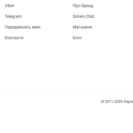
Viber
Про бренд
Telegram
Sisters Club
Передзвоніть мені
Магазини
Контакти
Блог
лизна
три
уляри
Косметика
Хустки
Панами
© 2011-2026 Gepu
ки