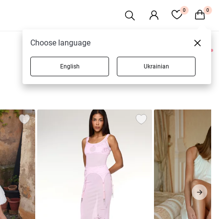
0
0
Choose language
0 товарів
English
Ukrainian