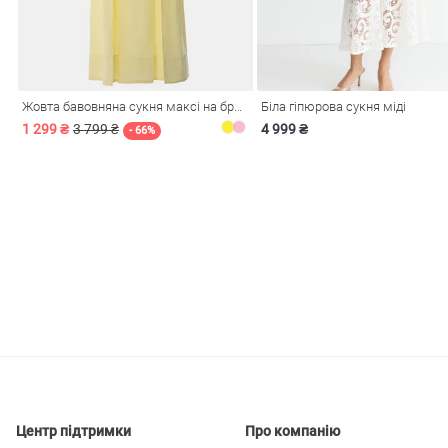
і
Сарафани
На
и
Жовта бавовняна сукня максі на бретелях
Біла гіпюрова сукня міді
1 299 ₴
3 799 ₴
4 999 ₴
- 66%
ні
Центр підтримки
Про компанію