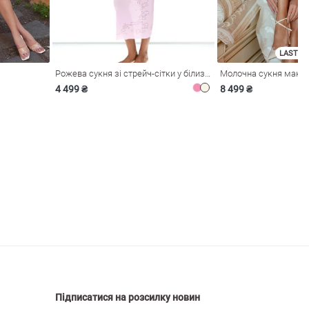
LAST SI
Рожева сукня зі стрейч-сітки у білизняному стилі
4 499 ₴
8 499 ₴
Підписатися на розсилку новин