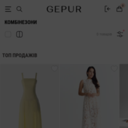
Жіночі комбінезони купити в інтернет-магазині Gepur
0
КОМБІНЕЗОНИ
0 товарів
ТОП ПРОДАЖІВ