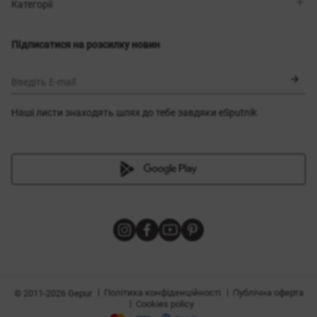
Магазини
Доставка
Категорії
Блог
Оплата
Вибір розміру
Новинки
Обмін та повернення
Сукні
Підписатися на розсилку новин
Сертифікати
Верхній одяг
Корсети
BLACK FRIDAY
Введіть E-mail
Наші листи знаходять шлях до тебе завдяки eSputnik
и
|
|
Політика конфіденційності
Публічна оферта
© 2011-2026 Gepur
|
Cookies policy