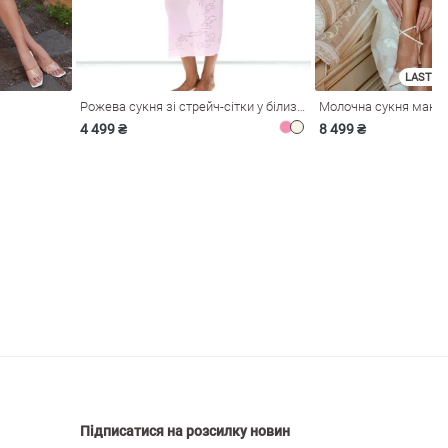
LAST SI
Рожева сукня зі стрейч-сітки у білизняному стилі
4 499 ₴
8 499 ₴
Підписатися на розсилку новин