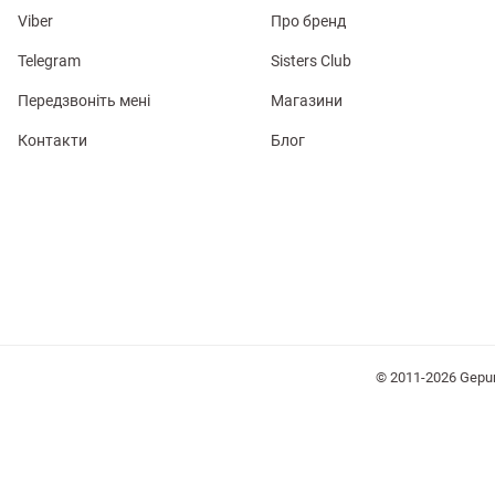
Viber
Про бренд
Telegram
Sisters Club
Передзвоніть мені
Магазини
Контакти
Блог
лизна
три
уляри
Косметика
Хустки
Панами
© 2011-2026 Gepu
ки