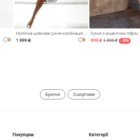
Молочна шовкова сукня-комбінація Душа
Сукня з акцентним ліфом
1 999 ₴
899 ₴
1 999 ₴
- 55%
Брючні
З шортами
Покупцям
Категорії