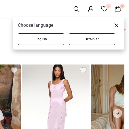
0
0
Choose language
0 товарів
English
Ukrainian