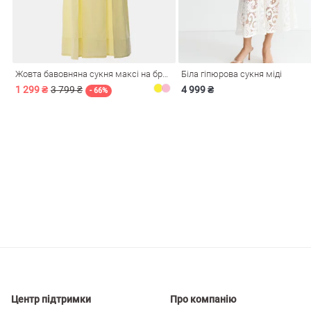
і
Сарафани
На
и
Жовта бавовняна сукня максі на бретелях
Біла гіпюрова сукня міді
1 299 ₴
3 799 ₴
4 999 ₴
- 66%
ні
Центр підтримки
Про компанію