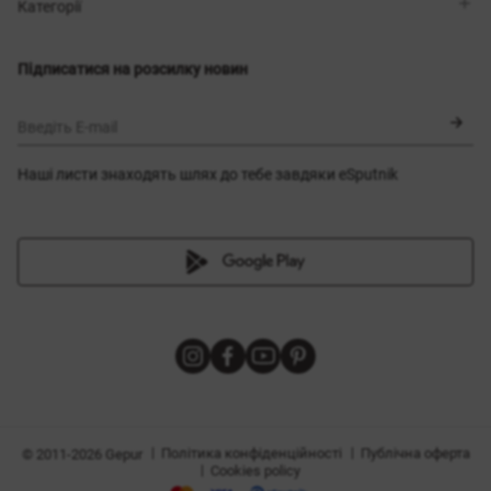
Магазини
Доставка
Категорії
Блог
Оплата
Вибір розміру
Новинки
Обмін та повернення
Сукні
Підписатися на розсилку новин
Сертифікати
Верхній одяг
Корсети
BLACK FRIDAY
Введіть E-mail
Наші листи знаходять шлях до тебе завдяки eSputnik
и
|
|
Політика конфіденційності
Публічна оферта
© 2011-2026 Gepur
|
Cookies policy