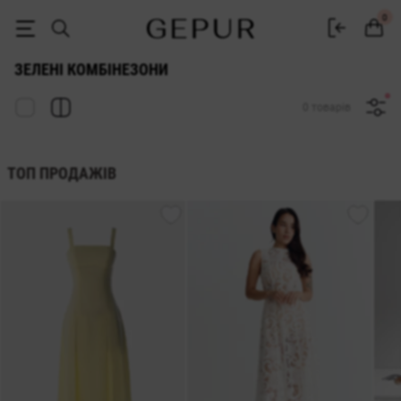
Жіночі комбінезони зелені купити в інтернет-магазині Gepur
0
ЗЕЛЕНІ КОМБІНЕЗОНИ
0 товарів
ТОП ПРОДАЖІВ