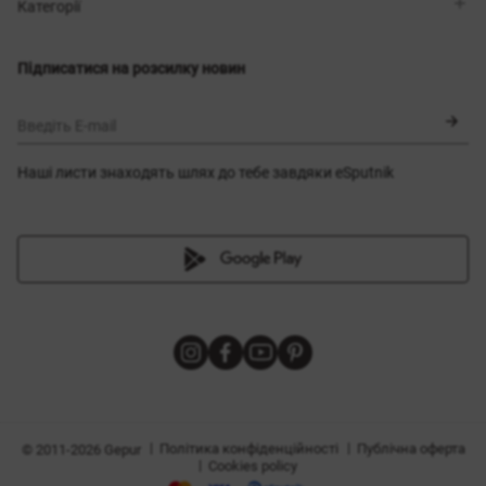
Магазини
Доставка
Категорії
Блог
Оплата
Вибір розміру
Новинки
Обмін та повернення
Сукні
Підписатися на розсилку новин
Сертифікати
Верхній одяг
Корсети
BLACK FRIDAY
Введіть E-mail
Наші листи знаходять шлях до тебе завдяки eSputnik
и
|
|
Політика конфіденційності
Публічна оферта
© 2011-2026 Gepur
|
Cookies policy