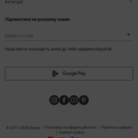
Магазини
Доставка
Категорії
Блог
Оплата
Вибір розміру
Новинки
Обмін та повернення
Сукні
Підписатися на розсилку новин
Сертифікати
Верхній одяг
Корсети
BLACK FRIDAY
Введіть E-mail
Наші листи знаходять шлях до тебе завдяки eSputnik
и
|
|
Політика конфіденційності
Публічна оферта
© 2011-2026 Gepur
|
Cookies policy