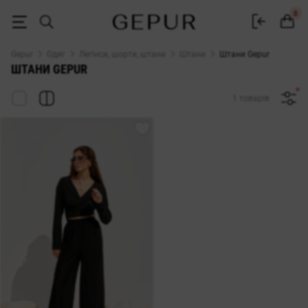
Штани жіночі купити в Україні — каталог брюк Gepur
0
Gepur
Одяг
Легінси, шорти, штани
Штани
Штани Gepur
ШТАНИ GEPUR
1 товарів