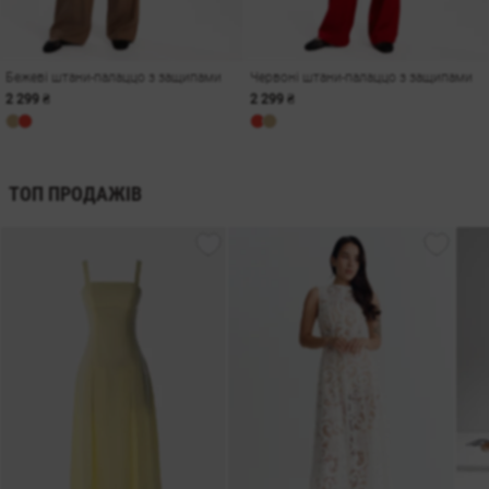
Бежеві штани-палаццо з защипами
Червоні штани-палаццо з защипами
2 299 ₴
2 299 ₴
ТОП ПРОДАЖІВ