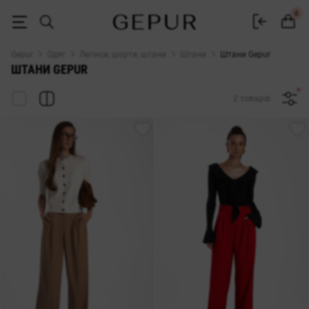
Штани жіночі купити в Україні — каталог брюк Gepur
0
Gepur
Одяг
Легінси, шорти, штани
Штани
Штани Gepur
ШТАНИ GEPUR
2 товарів