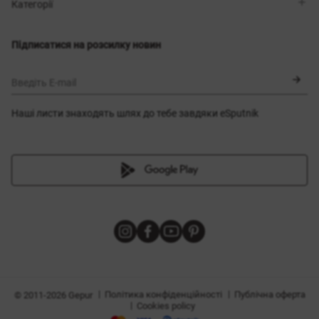
Магазини
Доставка
Категорії
Блог
Оплата
Вибір розміру
Новинки
Обмін та повернення
Сукні
Підписатися на розсилку новин
Сертифікати
Верхній одяг
Корсети
BLACK FRIDAY
Введіть E-mail
Наші листи знаходять шлях до тебе завдяки eSputnik
и
|
|
Політика конфіденційності
Публічна оферта
© 2011-2026 Gepur
|
Cookies policy