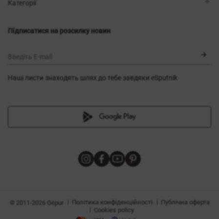
Магазини
Доставка
Категорії
Блог
Оплата
Вибір розміру
Новинки
Обмін та повернення
Сукні
Підписатися на розсилку новин
Сертифікати
Верхній одяг
Корсети
BLACK FRIDAY
Введіть E-mail
Наші листи знаходять шлях до тебе завдяки eSputnik
и
|
|
Політика конфіденційності
Публічна оферта
© 2011-2026 Gepur
|
Cookies policy