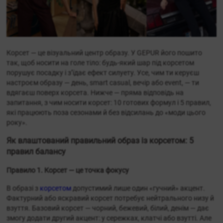
Корсет — це візуальний центр образу. У GEPUR його пошито
так, щоб носити на голе тіло: будь-який шар під корсетом
порушує посадку і з’їдає ефект силуету. Усе, чим ти керуєш
настроєм образу — день, smart casual, вечір або event, — ти
вдягаєш поверх корсета. Нижче — пряма відповідь на
запитання, з чим носити корсет: 10 готових формул і 5 правил,
які працюють поза сезонами й без відсилань до «моди цього
року».
Як влаштований правильний образ із корсетом: 5
правил балансу
Правило 1. Корсет — це точка фокусу
В образі з
корсетом
допустимий лише один «гучний» акцент.
Фактурний або яскравий корсет потребує нейтрального низу й
взуття. Базовий корсет — чорний, бежевий, білий, денім — дає
змогу додати другий акцент: у сережках, клатчі або взутті. Але