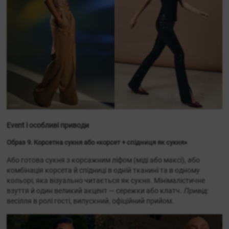
Event і особливі приводи
Образ 9. Корсетна сукня або «корсет + спідниця як сукня»
Або готова сукня з корсажним ліфом (міді або максі), або
комбінація корсета й спідниці в одній тканині та в одному
кольорі, яка візуально читається як сукня. Мінімалістичне
взуття й один великий акцент — сережки або клатч.
Привід:
весілля в ролі гості, випускний, офіційний прийом.