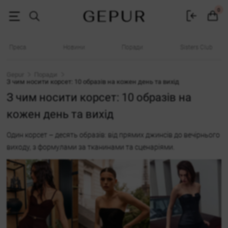
З чим носити корсет: 10 готових образів - GEPUR
0
Преса
Новини
Поради
Sisters Club
Gepur
Поради
З чим носити корсет: 10 образів на кожен день та вихід
З чим носити корсет: 10 образів на
кожен день та вихід
Один корсет – десять образів: від прямих джинсів до вечірнього
виходу, з формулами за тканинами та сценаріями.