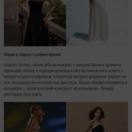
Образ 8. Корсет і шкіряні брюки
Корсет (атлас, сатин або екошкіра) + шкіряні брюки прямого
крою або skinny + підбори-шпилька або ботильйони + клатч +
великі акцентні сережки. Класична вечірня формула: корсет як
топ, екошкіра як контрастна фактура. Якщо обидва елементи з
екошкіри — обов’язковий контраст за кольором.
Привід:
ресторан, бар, party.