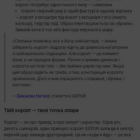
корсет потребує однотонного низу — і навпаки.
Корсет і верхній шар в одній фактурі й одному відтінку
— корсет з екошкіри під жакет з екошкіри того самого
кольору, твід під твід. Образ перетворюється на «броню».
Змінюй хоча б тон або фактуру верхнього шару.
«Головна помилка, яку я бачу найчастіше, — жінки
обирають корсет і відразу йдуть до дзеркальної вітрини
з найпишнішою спідницею. Але корсет — це елемент
бази, а не парадна форма. Почни з прямих джинсів і
корсета на голе тіло — без зайвих шарів під ним. Якщо
цей образ сидить як треба, отже, конструкція корсета
правильна. Далі з ним спрацюють і спідниця, і брюки, і
костюм».
—
Бакаєва Наталі
, стилістка GEPUR
Твій корсет — твоя точка опори
Корсет — не про привід, а про силует і характер. Одна річ,
десять сценаріїв, один принцип: корсет GEPUR завжди в центрі,
верхній шар завжди другорядний. Це не «куди я йду» — це яка