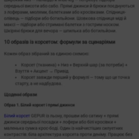
середньої висоти або сабо. Прямі джинси й брюки поєднуються
з лоферами, мюлями, балетками або кросівками. Спідниця-
олівець — підбори або ботильйони. Шовкова спідниця міді й
максі — підбори або стримані балетки з гострим носком.
Шкіряні брюки для вечора — шпилька або ботильйони.
10 образів із корсетом: формули за сценаріями
Кожен образ зібраний за єдиною схемою:
Корсет (тканина) + Низ + Верхній шар (за потреби) +
Взуття + Акцент → Привід.
Корсет завжди перший у формулі — тому що це точка
старту, а не надбудова.
Щоденні образи
Образ 1. Білий корсет і прямі джинси
Білий корсет
GEPUR із льону, прошви або сатину + прямі
джинси середньої посадки + лофери або білі кросівки +
маленька сумка крос-боді. Один із найчистіших силуетних
контрастів: біла архітектура корсета проти деніму. Працює без