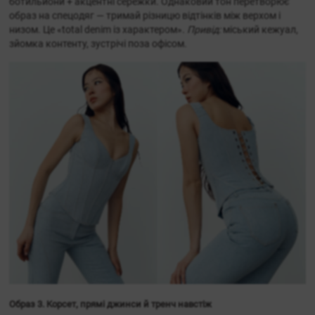
ботильйони + акцентні сережки. Однаковий тон перетворює
образ на спецодяг — тримай різницю відтінків між верхом і
низом. Це «total denim із характером».
Привід:
міський кежуал,
зйомка контенту, зустрічі поза офісом.
Образ 3. Корсет, прямі джинси й тренч навстіж