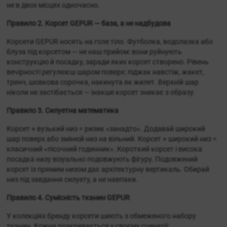
не в двох місцях одночасно.
Правило 2. Корсет GEPUR — база, а не надбудова
Корсети GEPUR носять на голе тіло. Футболка, водолазка або
блуза під корсетом — не наш прийом: вони руйнують
конструкцію й посадку, заради яких корсет створено. Рівень
вечірності регулюєш шаром поверх: піджак навстіж, жакет,
тренч, шовкова сорочка, накинута як жилет. Верхній шар
ніколи не застібається — інакше корсет зникає з образу.
Правило 3. Силуетна математика
Корсет + вузький низ = ризик «занадто». Додавай широкий
шар поверх або змінюй низ на вільний. Корсет + широкий низ =
класичний «пісочний годинник». Короткий корсет і висока
посадка низу візуально подовжують фігуру. Подовжений
и
корсет із прямим низом дає архітектурну вертикаль. Обирай
низ під завдання силуету, а не навпаки.
Правило 4. Сумісність тканин GEPUR
У колекціях бренду корсети шиють з обмеженого набору
тканин. Кожна розкривається у своєму сценарії: