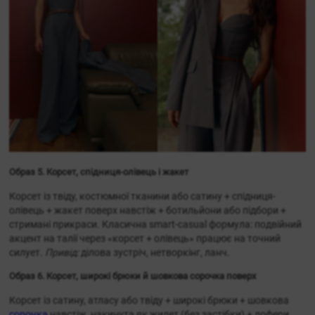
Образ 5. Корсет, спідниця-олівець і жакет
Корсет із твіду, костюмної тканини або сатину + спідниця-
олівець + жакет поверх навстіж + ботильйони або підбори +
стримані прикраси. Класична smart-casual формула: подвійний
акцент на талії через «корсет + олівець» працює на точний
силует.
Привід:
ділова зустріч, нетворкінг, ланч.
Образ 6. Корсет, широкі брюки й шовкова сорочка поверх
Корсет із сатину, атласу або твіду + широкі брюки + шовкова
сорочка
навстіж, накинута як жилет (без застібки) + лофери