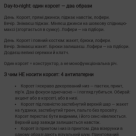
Day-to-night: один корсет — два образи
День. Корсет, прямі джинси, піджак навстіж, лофери.
Вечір. Знімаєш піджак. Міняєш джинси на шовкову спідницю-
максі (згортається в сумку). Лофери — на підбори.
День. Корсет і повний костюм: жакет, брюки, лофери.
Вечір. Знімаєш жакет. Брюки залишаєш. Лофери — на підбори.
Додаєш великі сережки й клатч.
Один корсет = конструктор, а не монофункціональна річ.
З чим НЕ носити корсет: 4 антипатерни
Корсет і яскраво декорований низ — паєтки, принт,
пір’я. Два фокуси одночасно — і погляд губиться. Обирай:
акцент або в корсеті, або в низі.
Корсет під повністю застебнутий верхній шар — жакет
на ґудзики, застебнутий тренч, пальто без просвіту.
Корсет перестає бути видимим, і його сенс нівелюється.
Верхній шар завжди залишається навстіж.
Корсет із принтом і низ із принтом. Два візерунки в
одному образі дають візуальний шум. Принтований