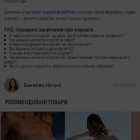
ти сьогодні.
Заглянь у
каталог корсетів GEPUR
і склади свою формулу. Один
корсет — десять образів, якщо знаєш правила.
FAQ: поширені запитання про корсети
З чим носити корсет щодня, щоб не виглядати зухвало?
Чи можна носити корсет в офіс?
З чим поєднувати корсет на побачення?
Які брюки пасують до корсета?
З яким взуттям носити корсет?
Чи можна носити корсет як самостійний топ без верхнього
шару?
Як із одного корсета зібрати кілька різних образів?
Бакаєва Наталі
21.04.2026
РЕКОМЕНДОВАНІ ТОВАРИ