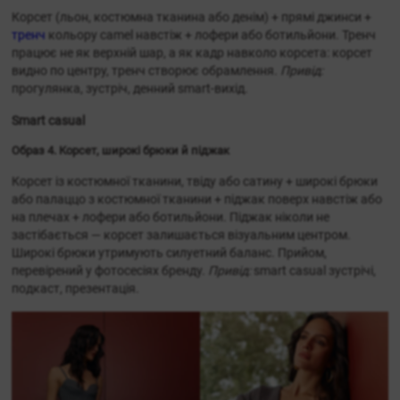
Корсет (льон, костюмна тканина або денім) + прямі джинси +
тренч
кольору camel навстіж + лофери або ботильйони. Тренч
працює не як верхній шар, а як кадр навколо корсета: корсет
видно по центру, тренч створює обрамлення.
Привід:
прогулянка, зустріч, денний smart-вихід.
Smart casual
Образ 4. Корсет, широкі брюки й піджак
Корсет із костюмної тканини, твіду або сатину + широкі брюки
або палаццо з костюмної тканини + піджак поверх навстіж або
на плечах + лофери або ботильйони. Піджак ніколи не
застібається — корсет залишається візуальним центром.
Широкі брюки утримують силуетний баланс. Прийом,
перевірений у фотосесіях бренду.
Привід:
smart casual зустрічі,
подкаст, презентація.