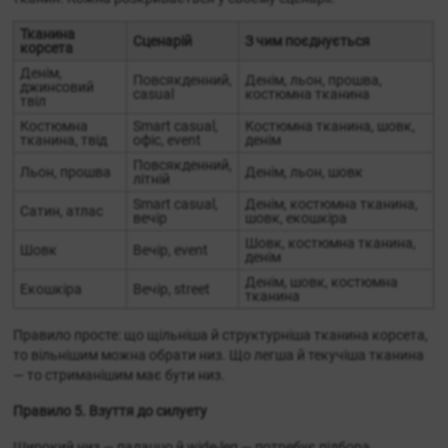
Тканина
Сценарій
З чим поєднується
корсета
Денім,
Повсякденний,
Денім, льон, прошва,
джинсовий
casual
костюмна тканина
твіл
Костюмна
Smart casual,
Костюмна тканина, шовк,
тканина, твід
офіс, event
денім
Повсякденний,
Льон, прошва
Денім, льон, шовк
літній
Smart casual,
Денім, костюмна тканина,
Сатин, атлас
вечір
шовк, екошкіра
Шовк, костюмна тканина,
Шовк
Вечір, event
денім
Денім, шовк, костюмна
Екошкіра
Вечір, street
тканина
Правило просте: що щільніша й структурніша тканина корсета,
то вільнішим можна обрати низ. Що легша й текучіша тканина
— то стриманішим має бути низ.
Правило 5. Взуття до силуету
Широкий низ — палаццо й wide-leg — потребує підбора