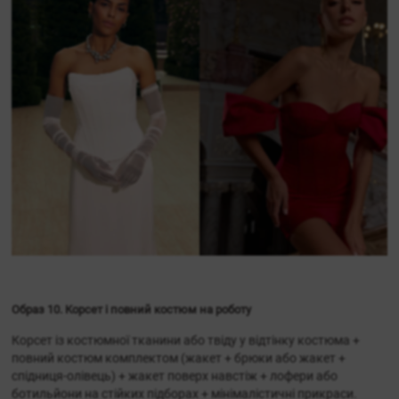
Образ 10. Корсет і повний костюм на роботу
Корсет із костюмної тканини або твіду у відтінку костюма +
повний костюм комплектом (жакет + брюки або жакет +
спідниця-олівець) + жакет поверх навстіж + лофери або
ботильйони на стійких підборах + мінімалістичні прикраси.