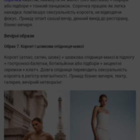
або підбори + тонкий ланцюжок. Сорочка працює як легка
накидка: пом’якшує сексуальність корсета, не відводячи
фокус.
Привід:
smart casual вечір, денний вихід до ресторану,
бізнес-вечеря.
Вечірні образи
Образ 7. Корсет і шовкова спідниця-максі
Корсет (атлас, сатин, шовк) + шовкова спідниця-максі в підлогу
+ гостроносі балетки, ботильйони або підбори + акцентні
сережки + клатч. Довга спідниця переводить сексуальність
корсета в регістр елегантності.
Привід:
бізнес-вечеря, театр,
галерея, вечірній нетворкінг.