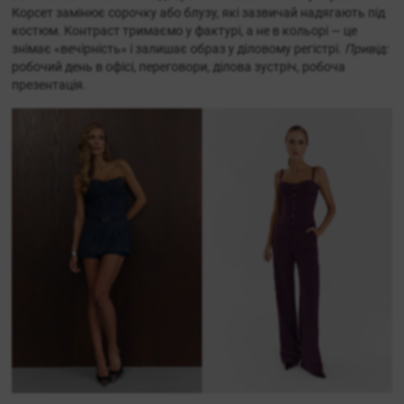
Корсет замінює сорочку або блузу, які зазвичай надягають під
костюм. Контраст тримаємо у фактурі, а не в кольорі — це
знімає «вечірність» і залишає образ у діловому регістрі.
Привід:
робочий день в офісі, переговори, ділова зустріч, робоча
презентація.