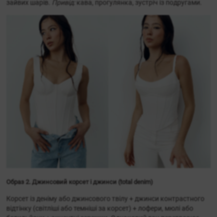
зайвих шарів.
Привід:
кава, прогулянка, зустріч із подругами.
Образ 2. Джинсовий корсет і джинси (total denim)
Корсет із деніму або джинсового твілу + джинси контрастного
відтінку (світліші або темніші за корсет) + лофери, мюлі або