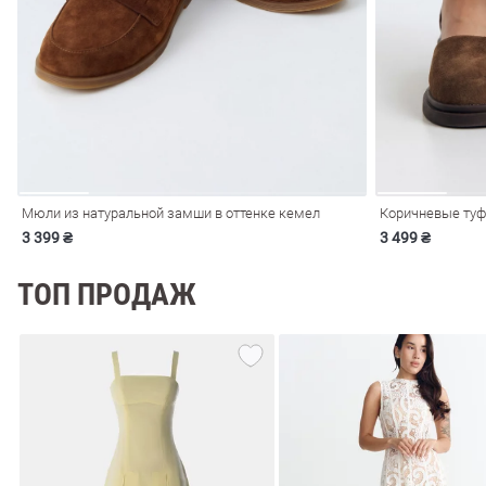
ечерние
Сарафаны
На
ные
ки
Мюли из натуральной замши в оттенке кемел
Коричневые туф
3 399 ₴
3 499 ₴
ТОП ПРОДАЖ
си
Кожаные