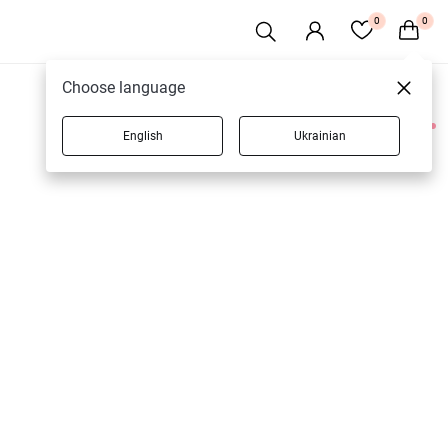
0
0
Choose language
English
Ukrainian
2 товаров