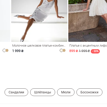
Молочное шелковое платье-комбинация Душа
Платье с акцентным лиф
1 999 ₴
899 ₴
1 999 ₴
- 55%
Сандалии
Шлёпанцы
Мюли
Босоножки