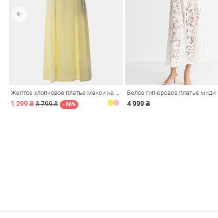
обелье
Желтое хлопковое платье макси на бретелях
Белое гипюровое платье миди
витеры
1 299 ₴
3 799 ₴
4 999 ₴
- 66%
ия
Очки
Косметика
Платки
Панамы