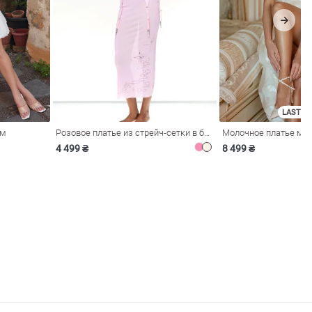
LAST SI
ом
Розовое платье из стрейч-сетки в бельевом стиле
4 499 ₴
8 499 ₴