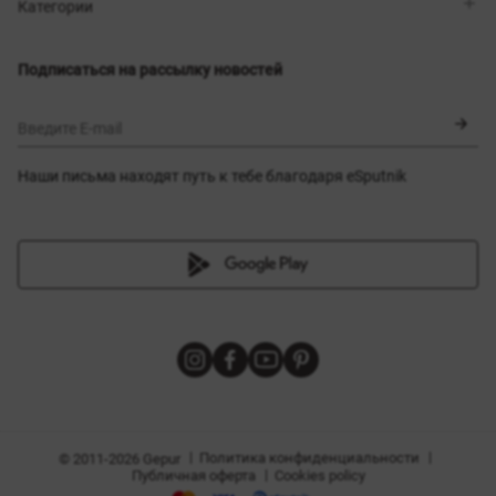
Магазины
Доставка
Категории
Блог
Оплата
Выбор размера
Новинки
Обмен и возврат
Платья
Подписаться на рассылку новостей
Сертификаты
Верхняя одежда
Корсеты
BLACK FRIDAY
Введите E-mail
Наши письма находят путь к тебе благодаря eSputnik
амы
|
|
Политика конфиденциальности
© 2011-2026 Gepur
|
Публичная оферта
Cookies policy