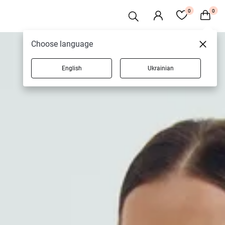
0
0
Choose language
English
Ukrainian