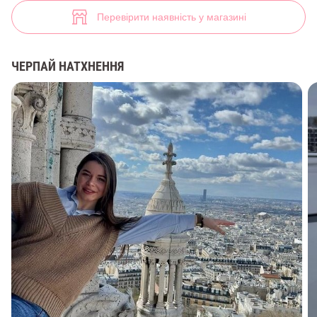
В'язаний чорний жилет вільного крою (арт. 37262) ♡ інтернет-мага
32
Перевірити наявність у магазині
ЧЕРПАЙ НАТХНЕННЯ