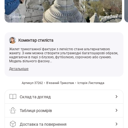
@ktrnkr19
#gepur_love
Коментар стиліста
Жилет трикотажної фактури з легкістю стане альтернативою
жакету. З ним можна створити ультрамодні багатошарові образи,
надягаючи в парі з блузою, футболкою, сорочкою або сукнею.
Модель вільного фасону...
Детальніше
Артикул 37262
В'язаний Трикотаж
Історія Листопада
Склад та догляд
Таблиця розмірів
Доставка та повернення