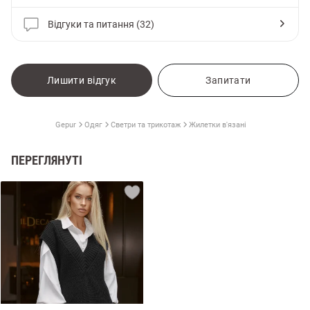
Відгуки та питання (32)
Лишити відгук
Запитати
Gepur
Одяг
Светри та трикотаж
Жилетки в'язані
ПЕРЕГЛЯНУТІ
и