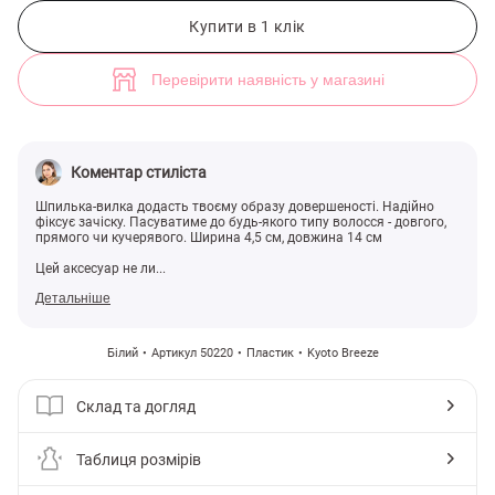
Біла шпилька для волосся (арт. 50220) ♡ інтернет-магазин Gepur
Купити в 1 клік
Перевірити наявність у магазині
Коментар стиліста
Шпилька-вилка додасть твоєму образу довершеності. Надійно
фіксує зачіску. Пасуватиме до будь-якого типу волосся - довгого,
прямого чи кучерявого. Ширина 4,5 см, довжина 14 см
Цей аксесуар не ли...
Детальніше
Білий
Артикул 50220
Пластик
Kyoto Breeze
Склад та догляд
Таблиця розмірів