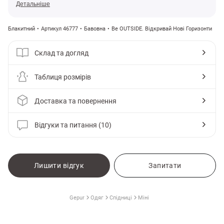
Детальніше
Блакитний
Артикул 46777
Бавовна
Be OUTSIDE. Відкривай Нові Горизонти
Склад та догляд
Таблиця розмірів
Доставка та повернення
Відгуки та питання (10)
и
Лишити відгук
Запитати
Gepur
Одяг
Спідниці
Міні
ПЕРЕГЛЯНУТІ