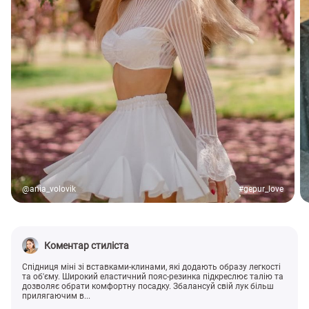
@ania_volovik
#gepur_love
Коментар стиліста
Спідниця міні зі вставками-клинами, які додають образу легкості
та об'єму. Широкий еластичний пояс-резинка підкреслює талію та
дозволяє обрати комфортну посадку. Збалансуй свій лук більш
прилягаючим в...