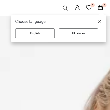
0
0
Choose language
English
Ukrainian