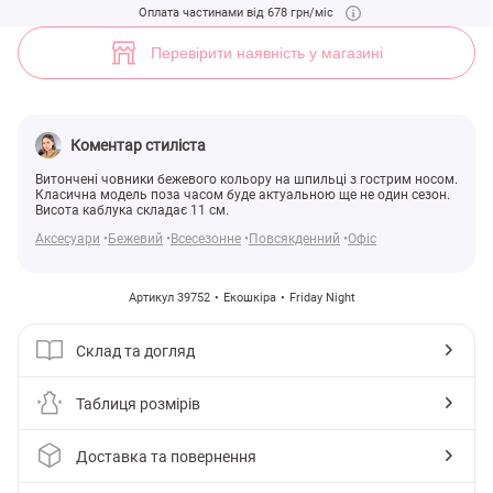
Класичні бежеві човники з еко-шкіри (арт. 39752) ♡ інтернет-магаз
Оплата частинами від 678 грн/міс
12
Перевірити наявність у магазині
Коментар стиліста
Витончені човники бежевого кольору на шпильці з гострим носом.
Класична модель поза часом буде актуальною ще не один сезон.
Висота каблука складає 11 см.
Аксесуари
Бежевий
Всесезонне
Повсякденний
Офіс
Артикул 39752
Екошкіра
Friday Night
Склад та догляд
Таблиця розмірів
Доставка та повернення