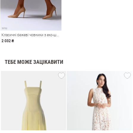
Класичні бежеві човники з еко-шкіри
2 032 ₴
ТЕБЕ МОЖЕ ЗАЦІКАВИТИ
и