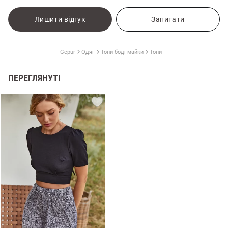
Лишити відгук
Запитати
Gepur
Одяг
Топи боді майки
Топи
ПЕРЕГЛЯНУТІ