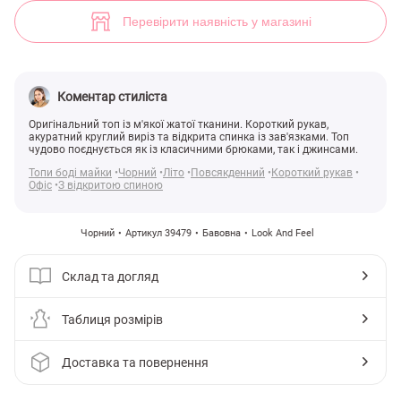
Укорочений топ із зав'язками (арт. 39479) ♡ інтернет-магазин Gepu
Перевірити наявність у магазині
Коментар стиліста
Оригінальний топ із м'якої жатої тканини. Короткий рукав,
акуратний круглий виріз та відкрита спинка із зав'язками. Топ
чудово поєднується як із класичними брюками, так і джинсами.
Топи боді майки
Чорний
Літо
Повсякденний
Короткий рукав
Офіс
З відкритою спиною
Чорний
Артикул 39479
Бавовна
Look And Feel
Склад та догляд
Таблиця розмірів
Доставка та повернення