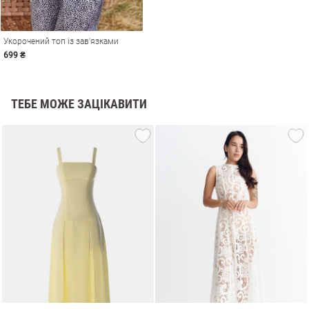
Укорочений топ із зав'язками
699 ₴
ТЕБЕ МОЖЕ ЗАЦІКАВИТИ
и