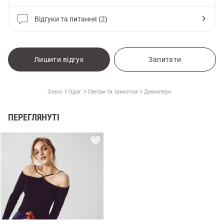
Відгуки та питання (2)
Лишити відгук
Запитати
Gepur
Одяг
Светри та трикотаж
Джемпери
ПЕРЕГЛЯНУТІ
и