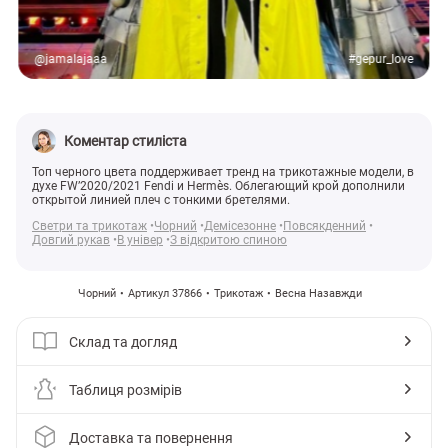
@jamalajaaa
#gepur_love
Коментар стиліста
Топ черного цвета поддерживает тренд на трикотажные модели, в
духе FW’2020/2021 Fendi и Hermès. Облегающий крой дополнили
открытой линией плеч с тонкими бретелями.
Светри та трикотаж
Чорний
Демісезонне
Повсякденний
Довгий рукав
В універ
З відкритою спиною
Чорний
Артикул 37866
Трикотаж
Весна Назавжди
Склад та догляд
Таблиця розмірів
Доставка та повернення