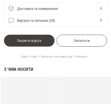
Доставка та повернення
Відгуки та питання (28)
Лишити відгук
Запитати
Gepur
Одяг
Світшоти, толстовки, худі
Світшоти
З ЧИМ НОСИТИ
и