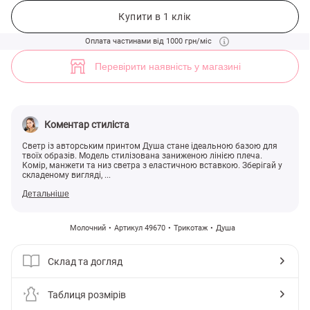
Молочний светр Душа (арт. 49670) ♡ інтернет-магазин Gepur
Купити в 1 клік
Оплата частинами від 1000 грн/міс
Перевірити наявність у магазині
Коментар стиліста
Светр із авторським принтом Душа стане ідеальною базою для
твоїх образів. Модель стилізована заниженою лінією плеча.
Комір, манжети та низ светра з еластичною вставкою. Зберігай у
складеному вигляді, ...
Детальніше
Молочний
Артикул 49670
Трикотаж
Душа
Склад та догляд
Таблиця розмірів