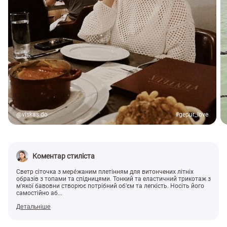
@viskas.do
#gepur_love
Коментар стиліста
Светр сіточка з мере́жаним плетінням для витончених літніх
образів з топами та спідницями. Тонкий та еластичний трикотаж з
м'якої бавовни створює потрібний об'єм та легкість. Носіть його
самостійно аб...
Детальніше