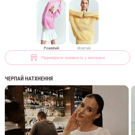
Яскравий светр сіточка (арт. 43704) ♡ інтернет-магазин Gepur
14
Рожевий
Жовтий
Перевірити наявність у магазині
ЧЕРПАЙ НАТХНЕННЯ