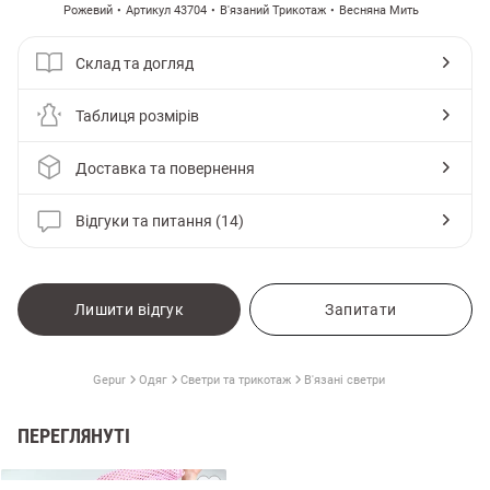
Рожевий
Артикул 43704
В'язаний Трикотаж
Весняна Мить
Склад та догляд
Таблиця розмірів
Доставка та повернення
Відгуки та питання (14)
Лишити відгук
Запитати
и
Gepur
Одяг
Светри та трикотаж
В'язані светри
ПЕРЕГЛЯНУТІ