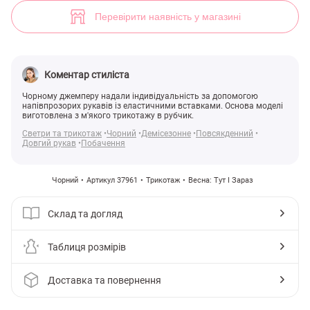
Джемпер із напівпрозорими рукавами (арт. 37961) ♡ інтернет-мага
Перевірити наявність у магазині
Коментар стиліста
Чорному джемперу надали індивідуальність за допомогою
напівпрозорих рукавів із еластичними вставками. Основа моделі
виготовлена з м'якого трикотажу в рубчик.
Светри та трикотаж
Чорний
Демісезонне
Повсякденний
Довгий рукав
Побачення
Чорний
Артикул 37961
Трикотаж
Весна: Тут І Зараз
Склад та догляд
Таблиця розмірів
Доставка та повернення