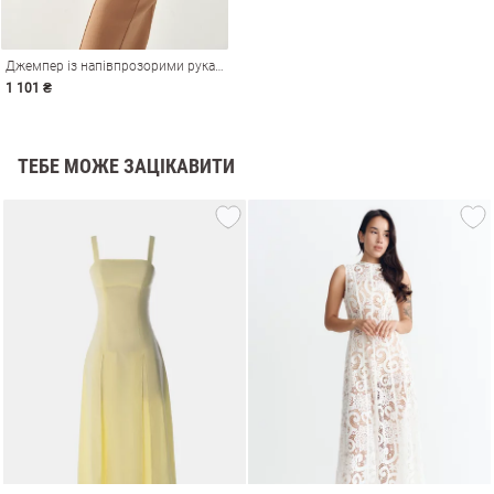
Джемпер із напівпрозорими рукавами
1 101 ₴
ТЕБЕ МОЖЕ ЗАЦІКАВИТИ
и