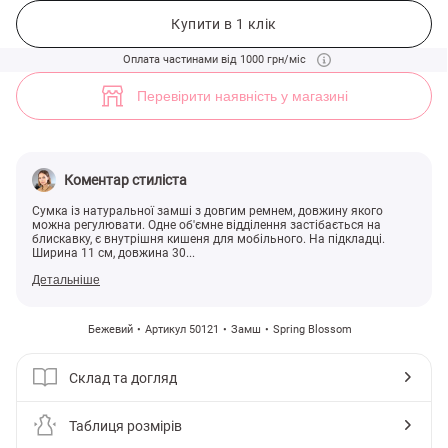
Бежева замшева сумка-багет з ремнем (арт. 50121) ♡ інтернет-маг
Купити в 1 клік
Оплата частинами від 1000 грн/міс
Перевірити наявність у магазині
Коментар стиліста
Сумка із натуральної замші з довгим ремнем, довжину якого
можна регулювати. Одне об'ємне відділення застібається на
блискавку, є внутрішня кишеня для мобільного. На підкладці.
Ширина 11 см, довжина 30...
Детальніше
Бежевий
Артикул 50121
Замш
Spring Blossom
Склад та догляд
Таблиця розмірів