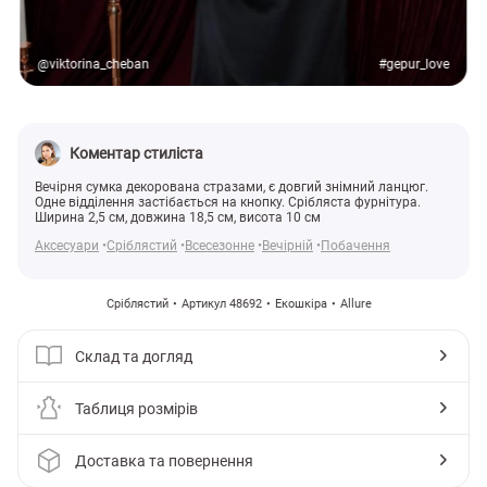
@viktorina_cheban
#gepur_love
Коментар стиліста
Вечірня сумка декорована стразами, є довгий знімний ланцюг.
Одне відділення застібається на кнопку. Срібляста фурнітура.
Ширина 2,5 см, довжина 18,5 см, висота 10 см
Аксесуари
Сріблястий
Всесезонне
Вечірній
Побачення
Сріблястий
Артикул 48692
Екошкіра
Allure
Склад та догляд
Таблиця розмірів
Доставка та повернення