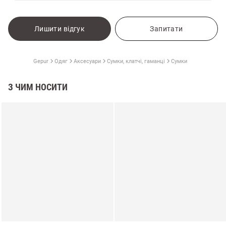
Лишити відгук
Запитати
Gepur
Одяг
Аксесуари
Сумки, клатчі, гаманці
Сумки
З ЧИМ НОСИТИ
и